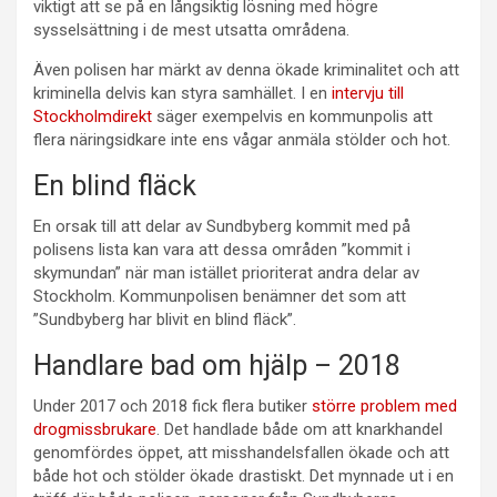
viktigt att se på en långsiktig lösning med högre
sysselsättning i de mest utsatta områdena.
Även polisen har märkt av denna ökade kriminalitet och att
kriminella delvis kan styra samhället. I en
intervju till
Stockholmdirekt
säger exempelvis en kommunpolis att
flera näringsidkare inte ens vågar anmäla stölder och hot.
En blind fläck
En orsak till att delar av Sundbyberg kommit med på
polisens lista kan vara att dessa områden ”kommit i
skymundan” när man istället prioriterat andra delar av
Stockholm. Kommunpolisen benämner det som att
”Sundbyberg har blivit en blind fläck”.
Handlare bad om hjälp – 2018
Under 2017 och 2018 fick flera butiker
större problem med
drogmissbrukare
. Det handlade både om att knarkhandel
genomfördes öppet, att misshandelsfallen ökade och att
både hot och stölder ökade drastiskt. Det mynnade ut i en