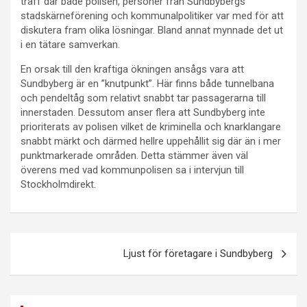
träff där både polisen, personer från Sundbybergs
stadskärneförening och kommunalpolitiker var med för att
diskutera fram olika lösningar. Bland annat mynnade det ut
i en tätare samverkan.
En orsak till den kraftiga ökningen ansågs vara att
Sundbyberg är en ”knutpunkt”. Här finns både tunnelbana
och pendeltåg som relativt snabbt tar passagerarna till
innerstaden. Dessutom anser flera att Sundbyberg inte
prioriterats av polisen vilket de kriminella och knarklangare
snabbt märkt och därmed hellre uppehållit sig där än i mer
punktmarkerade områden. Detta stämmer även väl
överens med vad kommunpolisen sa i intervjun till
Stockholmdirekt.
Inläggsnavigering
Ljust för företagare i Sundbyberg