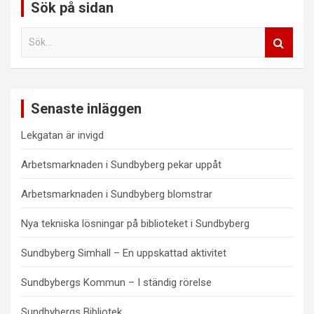
Sök på sidan
S
e
a
r
c
Senaste inläggen
h
Lekgatan är invigd
Arbetsmarknaden i Sundbyberg pekar uppåt
Arbetsmarknaden i Sundbyberg blomstrar
Nya tekniska lösningar på biblioteket i Sundbyberg
Sundbyberg Simhall – En uppskattad aktivitet
Sundbybergs Kommun – I ständig rörelse
Sundbybergs Bibliotek