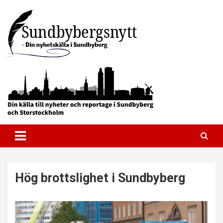
Skip
to
content
Allt om Sundbyberg – I realtid
Sundbybergsnytt
Hög brottslighet i Sundbyberg