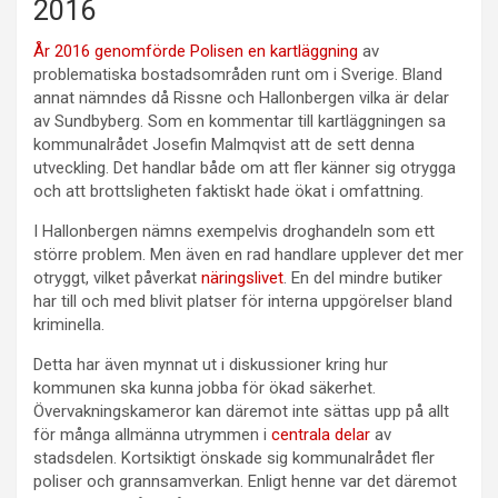
2016
År 2016 genomförde Polisen en kartläggning
av
problematiska bostadsområden runt om i Sverige. Bland
annat nämndes då Rissne och Hallonbergen vilka är delar
av Sundbyberg. Som en kommentar till kartläggningen sa
kommunalrådet Josefin Malmqvist att de sett denna
utveckling. Det handlar både om att fler känner sig otrygga
och att brottsligheten faktiskt hade ökat i omfattning.
I Hallonbergen nämns exempelvis droghandeln som ett
större problem. Men även en rad handlare upplever det mer
otryggt, vilket påverkat
näringslivet
. En del mindre butiker
har till och med blivit platser för interna uppgörelser bland
kriminella.
Detta har även mynnat ut i diskussioner kring hur
kommunen ska kunna jobba för ökad säkerhet.
Övervakningskameror kan däremot inte sättas upp på allt
för många allmänna utrymmen i
centrala delar
av
stadsdelen. Kortsiktigt önskade sig kommunalrådet fler
poliser och grannsamverkan. Enligt henne var det däremot