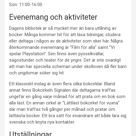
Sön: 11:00-16:00
Evenemang och aktiviteter
Dagens bibliotek är så mycket mer än bara utlåning av
böcker. Många kommer hit för att läsa tidningar, studera
eller deltaga i någon av de aktiviteter som sker här. Några
återkommande evenemang är ”Film för alla” samt ”Vi
spelar Playstation”. Sen finns även pysselkvällar,
sagostunder och teater för de yngre. Det är inte ovanligt
att man har speciella scheman under skolloven då fler barn
och ungdomar söker sig hit.
Ett klassiskt inslag är även flera olika bokcirklar. Bland
annat finns Bokcirkeln Signalen där deltagarna träffas
ungefär en gång varje månad för att prata om en bok som
alla läst. En annan cirkel är ”Lättläst bokcirkel för vuxna”
där man träffas två gånger per månad och pratar om
lättlästa böcker. Ett bra sätt för invandrare att både lära sig
svenska och knyta nya kontakter.
Utställningar