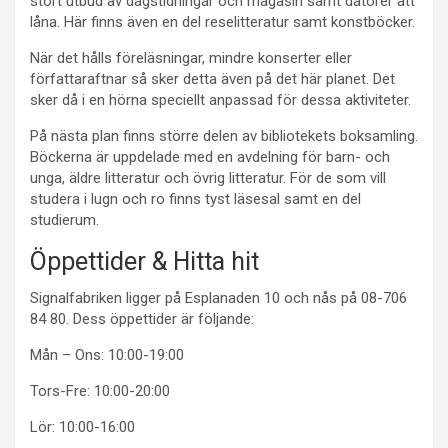
stort utbud av dagstidningar och magasin samt datorer att
låna. Här finns även en del reselitteratur samt konstböcker.
När det hålls föreläsningar, mindre konserter eller
författaraftnar så sker detta även på det här planet. Det
sker då i en hörna speciellt anpassad för dessa aktiviteter.
På nästa plan finns större delen av bibliotekets boksamling.
Böckerna är uppdelade med en avdelning för barn- och
unga, äldre litteratur och övrig litteratur. För de som vill
studera i lugn och ro finns tyst läsesal samt en del
studierum.
Öppettider & Hitta hit
Signalfabriken ligger på Esplanaden 10 och nås på 08-706
84 80. Dess öppettider är följande:
Mån – Ons: 10:00-19:00
Tors-Fre: 10:00-20:00
Lör: 10:00-16:00