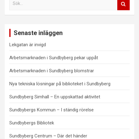
S
e
a
r
c
Senaste inläggen
h
Lekgatan är invigd
Arbetsmarknaden i Sundbyberg pekar uppåt
Arbetsmarknaden i Sundbyberg blomstrar
Nya tekniska lösningar på biblioteket i Sundbyberg
Sundbyberg Simhall – En uppskattad aktivitet
Sundbybergs Kommun – I ständig rörelse
Sundbybergs Bibliotek
Sundbyberg Centrum – Där det händer