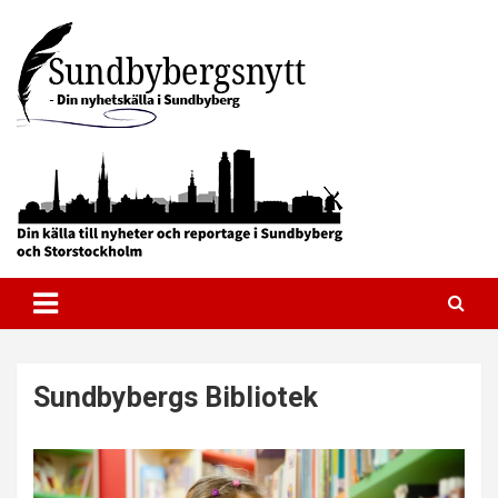
Skip
to
content
Allt om Sundbyberg – I realtid
Sundbybergsnytt
Sundbybergs Bibliotek